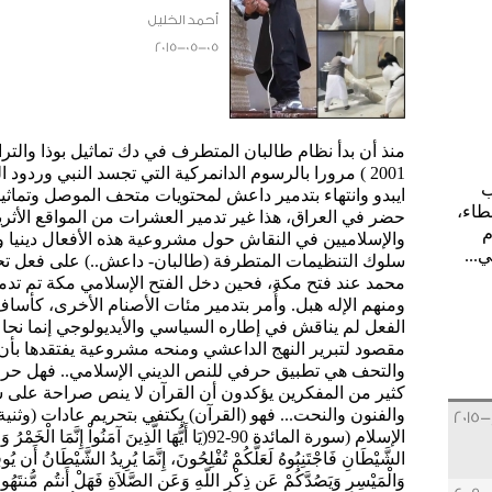
أحمد الخليل
2015-05-05
منذ أن بدأ نظام طالبان المتطرف في دك تماثيل بوذا والتراث
2001 ) مرورا بالرسوم الدانمركية التي تجسد النبي ورد
ب
ايبدو وانتهاء بتدمير داعش لمحتويات متحف الموصل وتماثي
طاء،
حضر في العراق، هذا غير تدمير العشرات من المواقع الأثري
م
والإسلاميين في النقاش حول مشروعية هذه الأفعال دينيا
...
سلوك التنظيمات المتطرفة (طالبان- داعش..) على فعل تحطي
ومنهم الإله هبل. وأُمر بتدمير مئات الأصنام الأخرى، كأساف 
الفعل لم يناقش في إطاره السياسي والأيديولوجي إنما نحا
مقصود لتبرير النهج الداعشي ومنحه مشروعية يفتقدها بأن ك
والتحف هي تطبيق حرفي للنص الديني الإسلامي.. فهل حرم ا
كثير من المفكرين يؤكدون أن القرآن لا ينص صراحة على
والفنون والنحت... فهو (القرآن) يكتفي بتحريم عادات (وثن
الإسلام (سورة المائدة 90-92(يَا أَيُّهَا الَّذِينَ آمَنُواْ
الشَّيْطَانِ فَاجْتَنِبُوهُ لَعَلَّكُمْ تُفْلِحُونَ، إِنَّمَا يُرِيدُ الشَّيْطَانُ أَن يُوق
وَالْمَيْسِرِ وَيَصُدَّكُمْ عَن ذِكْرِ اللّهِ وَعَنِ الصَّلاَةِ فَهَلْ أَنتُ