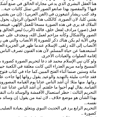
هنا العقل البشري الذي يدعي مجاراة الخالق في صنع أشكال
فيها؟ والمقصود بهذا صانعو الصور التي تمثل كائنات حية...
وقد كتب ريشار انتيغوزن في (الفن العربي) : (إن من يقتني
يقتني كلبا، لان الصورة، كالكلب هذا الحيوان الرذول، يحول
الملاك قد يرى في هذه الصورة مسخا للعمل الإلهي، فيبتعد ع
فعل (صور) مرادف لفعل خلق، فالله (الرب) ليس الخالق و
الصور والأشكال وكأنه مزاحم لعمل الله، ومجدف على عمله
وفي الآية لم يكن هناك ذكر للصورة إلا الأنصاب والتي هي 
الأنصاب إلى الله زلفى. الإسلام عندما ظهر في الجزيرة الع
أستبعدهما عن حياة المسلم, لأن هذه الفنون تصرف الناس
إقامة الصلوات والعبادات الأخرى.
ولو كان نبي الإسلام محمد قد دعا لتحريم الصورة كصورة م
مائة وستين صنما أثناء الفتح المبين.كما جاء في كتاب فتوح 
فقد جاءت مليئة بالتهديد والوعيد, يقول رواتها إنها جاءت 
رواتها. منها مثلا: أن أشد الناس عذابا يوم القيامة المصور
القيامة, يقال لهم أحيوا ما خلقتم. أن أشد الناس عذابا عند ا
التحريم الثالث : حظر استعمال الأقمشة والوسائد ذات الن
بهذا الشأن هو موضع خلاف ، لان ثمة من يقول: إن وسائد م
نفسه...
التحريم الرابع يرد في الحديث النبوي ويتعلق بعبادة الصليب
كصورة ..