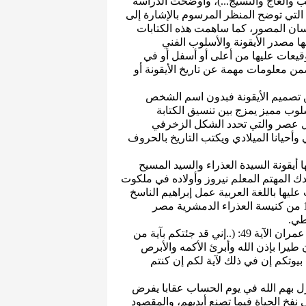
ب والعاج والنسيج...)، وأوضحت الدراسة
 التي توضح المنظر المرسوم بالإشارة إلى
ان المصور، كما ساهمت هذه الكتابات
ا مصدر الأيقونة والأسلوب الفني
وقيعات عليها من أعلى أو أسفل أو في
ضمن معلومات مهمة عن تاريخ الأيقونة أو
تصميم الأيقونة فبدون اسم الشخص
سلوب مميز يمزج بين تنسيق الكتابة
ل عصر والتي تحدد الشكل الزخرفي
وأحيانا الميلادي ويكتب التاريخ بالحروف
 أيقونة السيدة العذراء والسيد المسيح
 المهتم المعلم نيروز وأولاده في ملكوت
د كتب عليها باللغة العربية عمل إبراهيم الناسخ
ويوحنا الأرمني وأيقونة السيدة العذراء والسيد المسيح 1265 من كنيسة العذراء الدمشرية مصر
طي.
التحريم الثاني قد يكون مستوحى أو مُستنتجا من سورة آل عمران الآية 49: (..إني قد جئتكم بآية من
طيرا بإذن الله وأبرئ الأكمه والأبرص
بيوتكم إن في ذلك لآية لكم إن كنتم
ل بهم الله في يوم الحساب عقابا يفرض
 نفخ الحياة فيما تصنع أيديهم، والمقصود