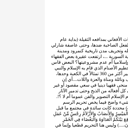
 الأفغاني بمدافعه الثقيلة (بداية عام
ود الفعل الصاخبة ضدها، وحتى عاصفة شارلي
له وتجريف مدن تاريخية كنمرود ومدينة
ة السورية ...، ارتفعت عقيرة بعض الفقهاء
 وإسلاميا أم عدم مشروعيتها؟ البعض قاس
م الأصنام الذي قام به الإسلام والنبي
محمد عند فتح مكة، فحين دخل الفتح الإسلامي مكة تم تدمير أكثر من 360 تمثالاً في الكعبة وحدها،
ونائلة ومناة والعزة واللات....أي إن
 منحى فقهيا دينيا في سعي مقصود أو غير
ل أفعاله من الذبح وحتى تدمير الآثار
لإسلام التصوير والفن عموما أم لا ؟!.
 شيء واضح فيما يخص تحريم الرسم
ية) محددة كانت سائدة في مجتمع ما قبل
 إِنَّمَا الْخَمْرُ وَالْمَيْسِرُ وَالأَنصَابُ وَالأَزْلاَمُ رِجْسٌ مِّنْ عَمَلِ
ِعَ بَيْنَكُمُ الْعَدَاوَةَ وَالْبَغْضَاء فِي الْخَمْرِ
م مُّنتَهُونَ،....) وليس هنا التحريم قطعيا وإنما في