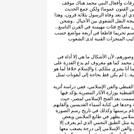
وتصرفات وأفعال النبي محمد هناك موقف
من الفنون عموما) ولكن جمع الحديث
ي أي بعد وفاة الرسول بثلاثة قرون، وهذا
يجة النقل الشفوي بين الأجيال ..وشحن
 مصالح فئات مهيمنة في القرن التاسع...
سم تحريما قاطعا في أربعة مواضع حسب
حت عنوان: (أساليب المنجزات الفنية لدى الشعوب
 وصورهم، لأن الأشكال ما هي إلا أداة في
بي محمد كما هو معروف لم يدع القدرة على
 أنا بشري مثلكم..) والإسلام خلافا لما هو
ية...) لم يكن قط بحاجة إلى أيقونات تمثل
 القبطي والفن الإسلامي، ففي دراسة أثرية
قبطية بوزارة الآثار المصرية يؤكد فيها
 صممت بعد الفتح الإسلامي لمصر، حيث
ة وحدها في كتابة أسماء القديسين وألقابهم
قام برسمها وكذلك في تاريخ رسم الصورة
 الإسلامي يظهر في طابع الملابس وبعض
ية مثل الطبق النجمي الذي لم يعرف إلا
ي والفن الإسلامي إلى درجة يصعب معها