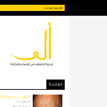
الفاتحة
أشهد أن لا حواء إلا أ
08-أيار-2021
سحبان السواح