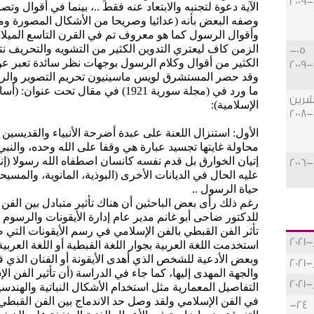
الآية دعوة لتجنبه والابتعاد عنه فقط ..، بينما في أقوال 
وصفه البعض بأنه (عدائيا وصريحا من الأشكال المصورة و
وأقوال الرسول كما هو معروف تم في القرن التاسع الميلاد
الزمن كاف ليعتري التدوين الكثير من التشويه والتحريف نت
05-
الكثير من أقوال وكلام الرسول بوجهات نظر سائدة تعبر عن
20
وقد حصر المستشرق لويس ماسينيون تحريم التصوير والر
ما ورد في (مجلة سورية 1921) في مقال ت
تشرين
الإسلامية):
20
الأول: استنزال اللعنة على عبدة أضرحة الأنبياء والقديسين
محاولة غايتها تجسيد عبارة هي وقفا على الله وحده، والن
إتيان الخوارق بل قدم نفسه كانسان اصطفاه الله رسولا (إنما
عليه الحال في الديانات الأخرى (البوذية، المانوية، والمسيح
حياة الرسول ..
رغم ذلك رأى بعض الباحثين أن هناك تأثير متبادل بين الفن
للدكتور ضاحى أبو غانم مدير عام إدارة الأيقونات والرسوم ال
تأثر الفن القبطي بالفن الإسلامي في رسم الأيقونات التي
استخدمت اللغة العربية بجوار اللغة القبطية أو اللغة العربي
وبعض الأدعية للشخص الذي أهدى الأيقونة أو الفنان الذي 
والجهة المهدى إليها، كما جاء في الدراسة (أن تأثير الفن
التفاصيل المعمارية مثل استخدام الأشكال النباتية والهندس
في الفن الإسلامي ولقد وصل حد الاندماج بين الفن القبط
24-