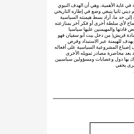
طة في غاية الأهمية، وهي أن الهدف النبوي
ديني ثانيا ينبغي وضع في إطاره التاريخي
لى حد ما، أراد بسط هيمنته السياسية
ماح لأي سلطة أخرى أو فكر آخر بمنازعته
قادتها والمهيمنين عليها سياسيا
 سادة قريش( من دخل بيت أبو سفيان فهو
يهدف للهيمنة عبر الاستبداد وفرض
هدف إصباغ المشروعية السياسية على أفعاله
 بعد محاصرة مصادر تمويله الأخرى
شارك بها دول وعصابات ومسؤولين سياسيين
برى يخفي