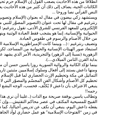
انطلاقا من هذه الأحاديث يصعب القول إن الإسلام حرم تحر
الكائنات الحية، يضاف إلى ذلك أن كثير من هذه الأحاديث يع
النص القرآني نصا وروحا ...
ويستشهد زكي بيضون في مقال له بعنوان (الإسلام وتصوير ال
الإلكتروني للمعهد الفرنسي للشرق الأدنى، تقول رنترغيم: الق
الحيوانية والإنسانية، إنما هو يشجب فقط العبادة الوثنية وين
من خلال الأصنام والرسوم في طقوس العبادة.
وتضيف رنترغيم : (... وبينما كانت الإمبراطورية الإسلامية
استبعاد صور الهيئات الإنسانية والحيوانية من المساجد، 
الزهورية (نسبةً إلى الزهور) والتجريدية، الأمر الذي يشه
بداية القرن الثامن الميلادي....).
بينما تؤكد الكاتبة والروائية السورية روزا ياسين حسن أن م
ومنها داعش يستند إلى أفعال وسلوك إسلاميين مثبتين تاري
التماثيل في مكة وتحطيم الإرث الحضاري لما قبل الإسلام 
تحطيم كل الأصنام وأشكال الفن المجسّم والمصوّر التي لاق
ينبغي الاعتراف بأن داعش لا يُكثّف، فحسب، الوجه البشع ل
رحمه!!
وتطالب ياسين بوقفة صريحة مع الذات (..علينا أن نرى هذا ا
القبيح للمسيحية المكثف في عصر محاكم التفتيش....وإن كن
يفعله داعش اليوم، ينبغي أن نكف عن تدريس أجيالنا، كما د
في زمن “الفتوحات الإسلامية” هو عمل حضاري لوأد الجاهلي