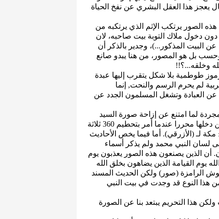
 يعجز هذا العقل البشري عن نفخ الحياة
 هذه الصور يرتكب الإثم الذي يرتكبه من
 دون دخول ملاك التوبة بيت صاحبه، لان
ن البيت المذكور...)، وجدير بالذكر أن
حسب بل هو المصور، من هنا يبدو صانع
 وخلقه...؟!!
رموز طوطمية بلا شكل يتقرب إليها عبدة
ربية لم يحرم الرسم والنحت, إنما
 عن العبادة وتشغل المسلمون الجدد عن
جردة لما امتنع عن إزاحة صورة السيد
المسيح وأمه مريم العذراء التي كانت معلقة في الكعبة حين دخلها محررا عندما أمر بتحطيم 360 ثلاثة
مكة لـ (الأزرقي). أما فيما يخص الأحاديث
على لسان النبي محمد ولم يذكر أسماء
ون. أن الذين يصنعون هذه الصور يعذبون يوم
لله يوم القيامة الذين يضاهون بخلق الله
قوش الرامزة (صور) ولكن الحديث المسند
ن هذا النوع قد وجدت في بيت النبي
 ولكن هذا التحريم يبتعد بنا عن الصورة