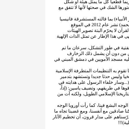
يما قطعيا كل ما يمثل هيئة أو شكل
تورها الشك في صحتها لأنها لا تتفق مع
أنبياء) بما قالته المستشرقة فانيسيا
رنترغيم في مقال لها تحت عنوان (التصوير المصوَّر للنبي محمد) نشر عام 2012 في الموقع
رآن لا يحرّم البتة تصوير الهيئات
هى في هذا الإطار عن تمثل الذات الإلهية
 الفتية في طور التشكل، سرعان ما تم
لكن من دون أن يشمل ذلك الزخارف
د عليه مسجد الأمويين في دمشق المبني قي
ا تقوم به التنظيمات المتطرفة الإسلامية
خيا وليس حدثا جديدا وتستشهد بتدمير
(...وسار خلفاء الرسول على هدايته في
وها في طريقهم، وتضيف ياسين: (إذاً،
تاريخنا الإسلامي الطويل، ولكنه آت من
لوجه البشع فينا، كما رأت أوروبا الوجه
ا صادقين مع أنفسنا، ومع غضبنا تجاه ما
رّسناهم على مدار قرون، أن تحطيم الآثار
ة)!!!