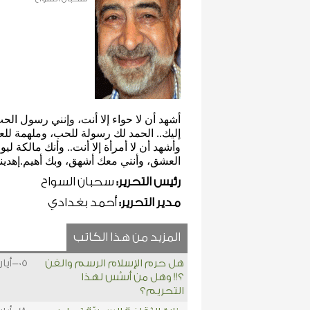
أشهد أن لا حواء إلا أنت، وإنني رسول الح
إليك.. الحمد لك رسولة للحب، وملهمة للع
وأشهد أن لا أمرأة إلا أنت.. وأنك مالكة ليو
العشق، وأنني معك أشهق، وبك أهيم.إهديني
رئيس التحرير:
سحبان السواح
مدير التحرير:
أحمد بغدادي
المزيد من هذا الكاتب
هل حرم الإسلام الرسم والفن
05-أيار-2015
؟!! وهل من أسُس لهذا
التحريم؟