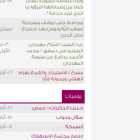
وزارة الثقافة السوريّة تصادر
18-أيار-2009
كتابا من إصداراتها! اقرؤوا ما
الذي تريد حذفه !
محافظ حلب يوقف مسرحية
لسعد الله ونوس بعد احتجاج
نيسان-09
رجال الدين
غدا السبت افتتاح مهرجان
30-
السينما في دمشق / محمد
الأول-08
الأحمد يدافع عن سنوية
المهرجان
مسرح / الاستبداد والقمع يهزم
22-أيار-2006
الهلالي ويحوله فأرا
يوميات
حديث الذكريات- حمص.
22-أيار-2021
سؤال وجواب
15-أيار-2021
السمكة
08-أيار-2021
انتصار مجتمع الاستهلاك