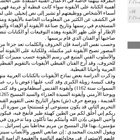
التفرقة بينهما خاصة في الأعمال الفنية المنفذة على الخش
20
أهمية الكتابة على الأيقونة سواء كانت قبطية أو عربية فهي
17-
أسماء الأشخاص ووظيفتهم أو تشير إلى نص إنجيلى على لس
20
في الكشف عن الكثير من المعلومات الخاصة بالأيقونة ومنه
المستخدم في رسمها وتاريخ صناعة الأيقونة أو الإهداء والت
الإطار أو على ظهر الأيقونة وهذه التوقيعات أو الكتابات تت
صاحبها أو الفنان الذي قام برسمها .
وحسب نفس الدراسة فإن الحروف والكلمات تعد جزءا من 
المصور تصبح الأيقونة غير مكتملة، وللكتابة على الأيقونة أ
والأسلوب الفني المتبع في رسم الأيقونة حسب مميزات ك
للحروف، وقد أرخ الفنان القبطي الأيقونات بالتقويم القبطي 
العربية وأحيانا القبطية.
وذكرت الدراسة بعض نماذج الأيقونات بالكتابات العربية منها
وقف كنيسة زويلة الكبرى وقد كتب عليها (عوض يا رب عبدك
السموات سنة 1162) وأيقونة القديس أسطفانوس وق
القديمة ، ووضع حرف (ش) بجوار التاريخ تعنى التقويم القب
ربكم إني أخلُق لكم من الطين كهيئة طير فأنفخ فيه، فيكون 
وأحيي الموتى بإذن الله وأنبئكم بما تأكلون وما تدخرون في 
مؤمنين)..بهذا قال المسيح بن مريم مخاطبا بني إسرائيل ...
ويقول الحديث المحمدي : إن صانعي الصور والأنصاب سينز
عليهم الاستمرار في محاولتهم اليائسة والعقيمة الرامية إلى