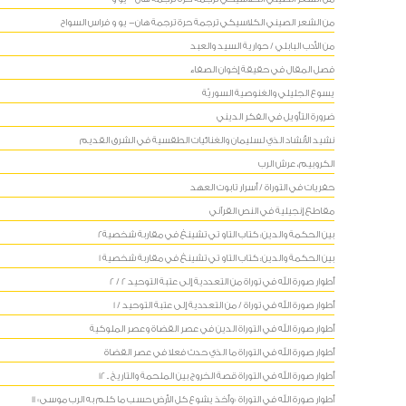
من الشعر الصيني الكلاسيكي ترجمة حرة ترجمة هان- يو و فراس السواح
من الأدب البابلي / حوارية السيد والعبد
فصل المقال في حقيقة إخوان الصفاء
يسوع الجليلي والغنوصية السوريّة
ضرورة التأويل في الفكر الديني
نشيد الأنشاد الذي لسليمان والغنائيات الطقسية في الشرق القديم
الكروبيم، عرش الرب
حفريات في التوراة / أسرار تابوت العهد
مقاطع إنجيلية في النص القرآني
بين الحكمة والدين: كتاب التاو تي تشينغ في مقاربة شخصية2
بين الحكمة والدين: كتاب التاو تي تشينغ في مقاربة شخصية 1
أطوار صورة الله في توراة من التعددية إلى عتبة التوحيد 2 / 2
أطوار صورة الله في توراة / من التعددية إلى عتبة التوحيد / 1
أطوار صورة الله في التوراة الدين في عصر القضاة وعصر الملوكية
أطوار صورة الله في التوراة ما الذي حدث فعلا في عصر القضاة
أطوار صورة الله في التوراة قصة الخروج بين الملحمة والتاريخ ـ 12
أطوار صورة الله في التوراة «وأخذ يشوع كل الأرض حسب ما كلم به الرب موسى» 11