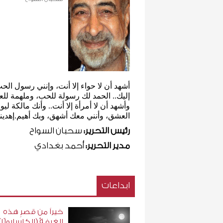
أشهد أن لا حواء إلا أنت، وإنني رسول الح
إليك.. الحمد لك رسولة للحب، وملهمة للع
وأشهد أن لا أمرأة إلا أنت.. وأنك مالكة ليو
العشق، وأنني معك أشهق، وبك أهيم.إهديني
رئيس التحرير:
سحبان السواح
مدير التحرير:
أحمد بغدادي
ابداعات
خيراً من قصرٍ هذه
الغرفةُ (الكاسارولّا).