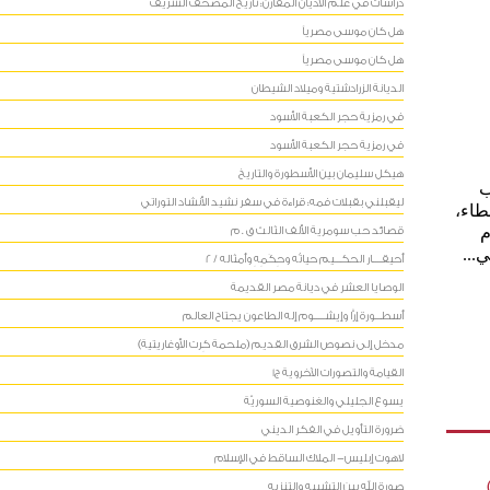
دراسات في علم الأديان المقارن: تاريخ المصحف الشريف
هل كان موسى مصرياً
هل كان موسى مصرياً
الديانة الزرادشتية وميلاد الشيطان
في رمزية حجر الكعبة الأسود
في رمزية حجر الكعبة الأسود
هيكل سليمان بين الأسطورة والتاريخ
ب
ليقبلني بقبلات فمه: قراءة في سفر نشيد الأنشاد التوراتي
طاء،
م
قصائد حب سومرية الألف الثالث ق . م
...
أحيقــــار الحكـــيم حياتُه وحِكَمِهِ وأمثاله / 2
الوصايا العشر في ديانة مصر القديمة
أسطـــورة إرَّا وإيشـــــوم إله الطاعون يجتاح العالم
مدخل إلى نصوص الشرق القديم (ملحمة كِرت الأوغاريتية)
القيامة والتصورات الآخروية ج1
يسوع الجليلي والغنوصية السوريّة
ضرورة التأويل في الفكر الديني
لاهوت إبليس- الملاك الساقط في الإسلام
صورة الله بين التشبيه والتنزيه