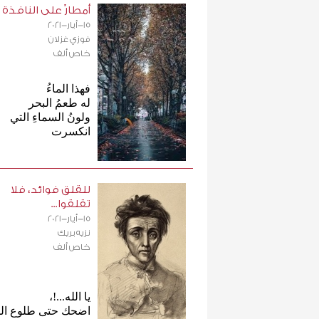
أمطارٌ على النافذة
15-أيار-2021
فوزي غزلان
خاص ألف
فهذا الماءُ
له طعمُ البحر
ولونُ السماءِ التي
انكسرت
للقلق فوائد، فلا
تقلقوا...
15-أيار-2021
نزيه بريك
خاص ألف
يا الله...!،
اضحك حتى طلوع ال