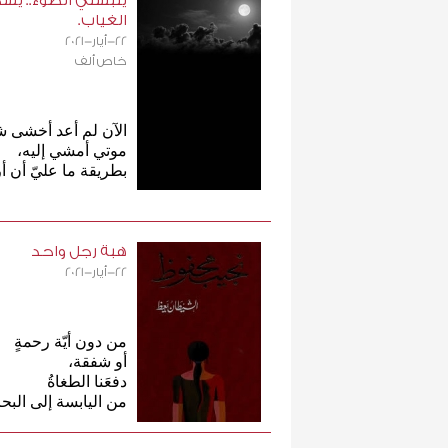
يلبسني الضوء.. يس
الغياب.
22-أيار-2021
خاص ألف
الآن لم أعد أخشى شي
موتي أمشي إليه،
بطريقة ما عليّ أن أ
هبة رجل واحد
22-أيار-2021
من دون أيّة رحمةٍ
أو شفقة،
دفعَنا الطغاةُ
من اليابسة إلى البحر