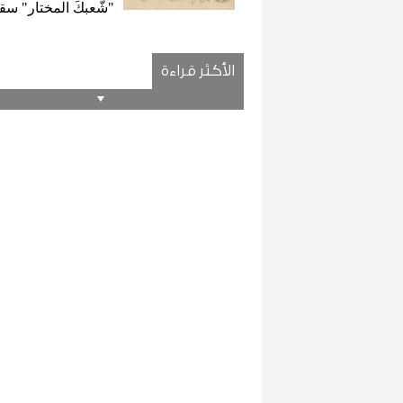
"شّعبكَ المختار" س
الأكثر قراءة