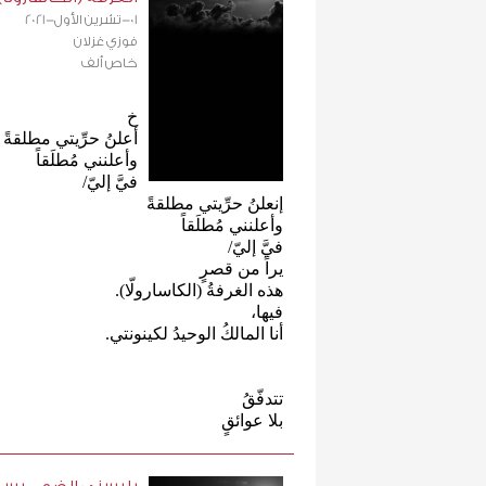
01-تشرين الأول-2021
فوزي غزلان
خاص ألف
خ
أعلنُ حرِّيتي مطلقةً
وأعلنني مُطلَقاً
فيَّ إليّ/
إنعلنُ حرِّيتي مطلقةً
وأعلنني مُطلَقاً
فيَّ إليّ/
يراً من قصرٍ
هذه الغرفةُ (الكاسارولّا).
فيها،
أنا المالكُ الوحيدُ لكينونتي.
تتدفّقُ
بلا عوائقٍ