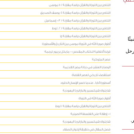
كنني
التناص بين التوراة والقرآن دراسة مقارنة / 5 موسى
التناص بين التوراة والقرآن دراسة مقارنة 4 يوسف الصديق
التناص بين التوراة والقرآن دراسة مقارنة / 3- إسماعيل
التناص بين التوراة والقرآن دراسة مقارنة / 2 ـ لوط
التناص بين التوراة والقرآن دراسة مقارنة ج1
ئًا
أطوار صورة الله في التوراة موسى بين التاريخ والأسطورة
رحل
قراءة أخلاقية للكتاب المقدس - مايكل برييور ترجمة
عصر الملوكية
الوصايا العشر في ديانة مصر القديمة
استقصاء تاريخي لعصر القضاة
أسطورة آدابا ـ عندما خسر الإنسان الخلود
شايلوك شيكسبير والبارانويا اليهودية
أطوار صورة الله في التوراة
التناص بين التوراة والقرآن دراسة مقارنة / لوط
1- إطلالة على الفلسفة الصينية
.
شايلوك شيكسبير والبارانويا اليهودية
فصل المقال في حقيقة إخوان الصفاء