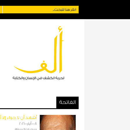
الفاتحة
أشهد أن لا حواء إلا أ
08-أيار-2021
سحبان السواح